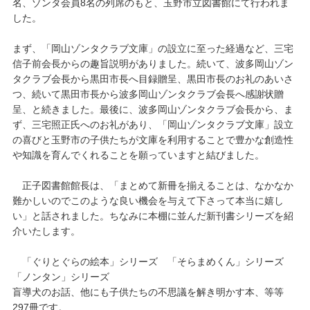
名、ゾンタ会員8名の列席のもと、玉野市立図書館にて行われま
した。
まず、「岡山ゾンタクラブ文庫」の設立に至った経過など、三宅
信子前会長からの趣旨説明がありました。続いて、波多岡山ゾン
タクラブ会長から黒田市長へ目録贈呈、黒田市長のお礼のあいさ
つ、続いて黒田市長から波多岡山ゾンタクラブ会長へ感謝状贈
呈、と続きました。最後に、波多岡山ゾンタクラブ会長から、ま
ず、三宅照正氏へのお礼があり、「岡山ゾンタクラブ文庫」設立
の喜びと玉野市の子供たちが文庫を利用することで豊かな創造性
や知識を育んでくれることを願っていますと結びました。
正子図書館館長は、「まとめて新冊を揃えることは、なかなか
難かしいのでこのような良い機会を与えて下さって本当に嬉し
い」と話されました。ちなみに本棚に並んだ新刊書シリーズを紹
介いたします。
「ぐりとぐらの絵本」シリーズ 「そらまめくん」シリーズ
「ノンタン」シリーズ
盲導犬のお話、他にも子供たちの不思議を解き明かす本、等等
297冊です。