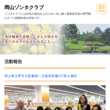
岡山ゾンタクラブ
ゾンタクラブとは女性の地位向上のために共に働く事業経営者や専門職
の人々の国際的奉仕団体です。
HOME
活動報告
岡山ゾンタの歩み
クラブ役員・例会
活動報告
お問い合わせ
岡山県玉野市立図書館へ児童用図書297冊を贈呈