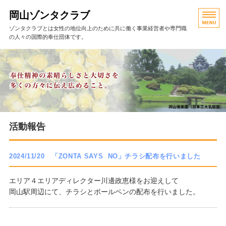
岡山ゾンタクラブ
ゾンタクラブとは女性の地位向上のために共に働く事業経営者や専門職
の人々の国際的奉仕団体です。
HOME
活動報告
岡山ゾンタの歩み
クラブ役員・例会
活動報告
お問い合わせ
2024/11/20 「ZONTA SAYS NO」チラシ配布を行いました
エリア４エリアディレクター川邊政恵様をお迎えして
岡山駅周辺にて、チラシとボールペンの配布を行いました。